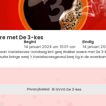
e met De 3-kes
Begint
Eindig
14 januari 2024 um 10:01 oor
14 januari 2
aan Vastelaoves-zondaag kint geej Wakker waere met De 3-ke
eurke bringe weej ’t Vastelaovesgeveul beej òg in de woenkam
Privacybeleid
© GVVG De 3-kes