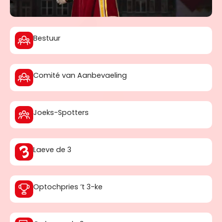
Bestuur
Comité van Aanbevaeling
Joeks-Spotters
Laeve de 3
Optochpries ’t 3-ke